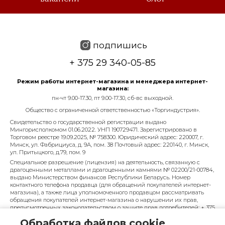
подпишись
+ 375 29 340-05-85
Режим работы интернет-магазина и менеджера интернет-
магазина:
пн-чт 9.00-17.30, пт 9.00-17.30, сб-вс выходной.
Общество с ограниченной ответственностью «Торгиндустрия».
Свидетельство о государственной регистрации выдано
Мингорисполкомом 01.06.2022. УНП 190729471. Зарегистрировано в
Торговом реестре 19.09.2025, № 758300. Юридический адрес: 220007, г.
Минск, ул. Фабрициуса, д. 9А, пом. 38 Почтовый адрес: 220140, г. Минск,
ул. Притыцкого, д.79, пом. 9
Специальное разрешение (лицензия) на деятельность, связанную с
драгоценными металлами и драгоценными камнями № 02200/21-00784,
выдано Министерством финансов Республики Беларусь. Номер
контактного телефона продавца (для обращений покупателей интернет-
магазина), а также лица уполномоченного продавцом рассматривать
обращения покупателей интернет-магазина о нарушении их прав,
предусмотренных законодательством о защите прав потребителей: + 375
29 340-05-85, info@diarossa.by. Номера контактных телефонов работников
Обработка файлов cookie
управления по работе с обращениями граждан и юридических лиц