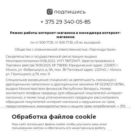
подпишись
+ 375 29 340-05-85
Режим работы интернет-магазина и менеджера интернет-
магазина:
пн-чт 9.00-17.30, пт 9.00-17.30, сб-вс выходной.
Общество с ограниченной ответственностью «Торгиндустрия».
Свидетельство о государственной регистрации выдано
Мингорисполкомом 01.06.2022. УНП 190729471. Зарегистрировано в
Торговом реестре 19.09.2025, № 758300. Юридический адрес: 220007, г.
Минск, ул. Фабрициуса, д. 9А, пом. 38 Почтовый адрес: 220140, г. Минск,
ул. Притыцкого, д.79, пом. 9
Специальное разрешение (лицензия) на деятельность, связанную с
драгоценными металлами и драгоценными камнями № 02200/21-00784,
выдано Министерством финансов Республики Беларусь. Номер
контактного телефона продавца (для обращений покупателей интернет-
магазина), а также лица уполномоченного продавцом рассматривать
обращения покупателей интернет-магазина о нарушении их прав,
предусмотренных законодательством о защите прав потребителей: + 375
29 340-05-85, info@diarossa.by. Номера контактных телефонов работников
управления по работе с обращениями граждан и юридических лиц
Обработка файлов cookie
Минского городского исполнительного комитета, администрация
Московского района г. Минска: +375 (17) 368-80-49.
Наш сайт использует файлы cookie чтобы улучшить ваш опыт
пользования сайтом и обеспечить его качественную работу.