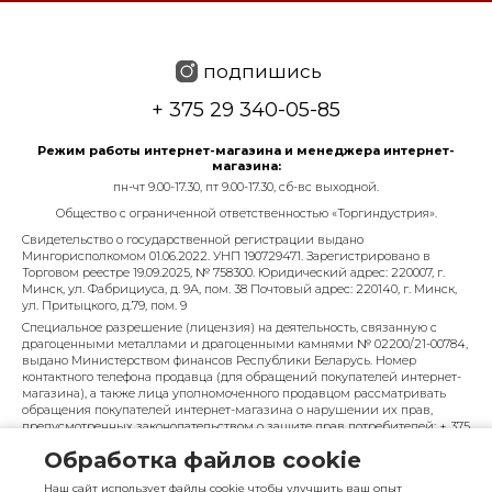
подпишись
+ 375 29 340-05-85
Режим работы интернет-магазина и менеджера интернет-
магазина:
пн-чт 9.00-17.30, пт 9.00-17.30, сб-вс выходной.
Общество с ограниченной ответственностью «Торгиндустрия».
Свидетельство о государственной регистрации выдано
Мингорисполкомом 01.06.2022. УНП 190729471. Зарегистрировано в
Торговом реестре 19.09.2025, № 758300. Юридический адрес: 220007, г.
Минск, ул. Фабрициуса, д. 9А, пом. 38 Почтовый адрес: 220140, г. Минск,
ул. Притыцкого, д.79, пом. 9
Специальное разрешение (лицензия) на деятельность, связанную с
драгоценными металлами и драгоценными камнями № 02200/21-00784,
выдано Министерством финансов Республики Беларусь. Номер
контактного телефона продавца (для обращений покупателей интернет-
магазина), а также лица уполномоченного продавцом рассматривать
обращения покупателей интернет-магазина о нарушении их прав,
предусмотренных законодательством о защите прав потребителей: + 375
29 340-05-85, info@diarossa.by. Номера контактных телефонов работников
Обработка файлов cookie
управления по работе с обращениями граждан и юридических лиц
Минского городского исполнительного комитета, администрация
Наш сайт использует файлы cookie чтобы улучшить ваш опыт
Московского района г. Минска: +375 (17) 368-80-49.