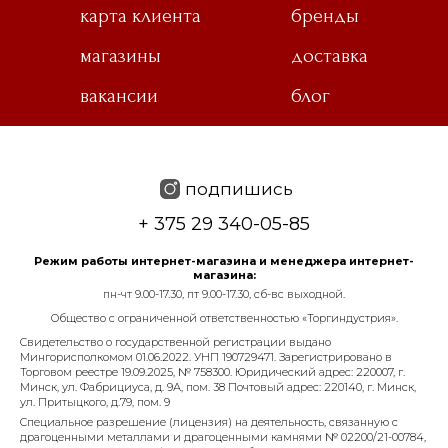
карта клиента
бренды
магазины
доставка
вакансии
блог
подпишись
+ 375 29 340-05-85
Режим работы интернет-магазина и менеджера интернет-
магазина:
пн-чт 9.00-17.30, пт 9.00-17.30, сб-вс выходной.
Общество с ограниченной ответственностью «Торгиндустрия».
Свидетельство о государственной регистрации выдано
Мингорисполкомом 01.06.2022. УНП 190729471. Зарегистрировано в
Торговом реестре 19.09.2025, № 758300. Юридический адрес: 220007, г.
Минск, ул. Фабрициуса, д. 9А, пом. 38 Почтовый адрес: 220140, г. Минск,
ул. Притыцкого, д.79, пом. 9
Специальное разрешение (лицензия) на деятельность, связанную с
драгоценными металлами и драгоценными камнями № 02200/21-00784,