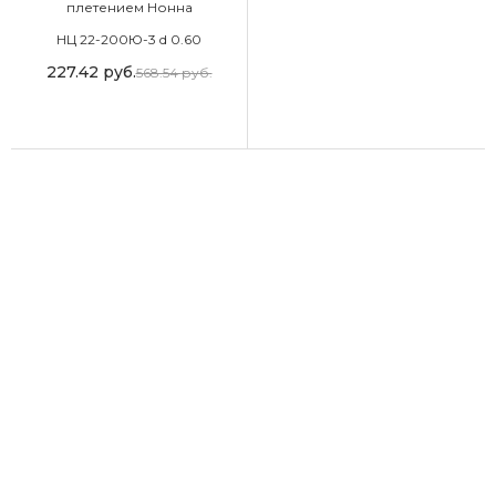
плетением Нонна
НЦ 22-200Ю-3 d 0.60
227.42
руб.
568.54
руб.