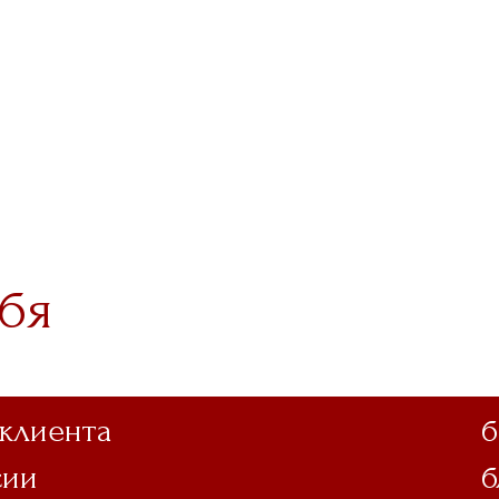
бя
 клиента
б
сии
б