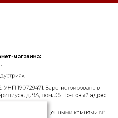
нет-магазина:
.
дустрия».
. УНП 190729471. Зарегистрировано в
рициуса, д. 9А, пом. 38 Почтовый адрес:
 металлами и драгоценными камнями №