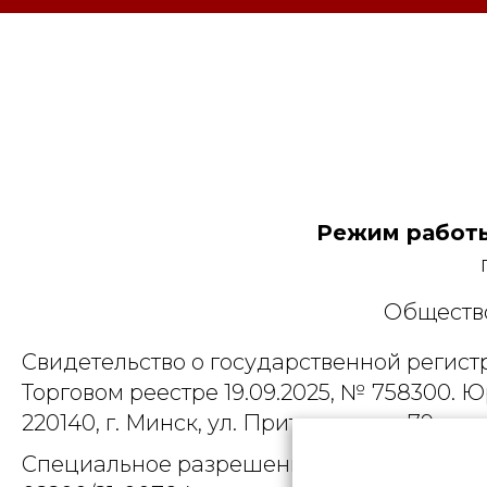
Режим работы
Общество
Свидетельство о государственной регист
Торговом реестре 19.09.2025, № 758300. Ю
220140, г. Минск, ул. Притыцкого, д.79, пом
Специальное разрешение (лицензия) на