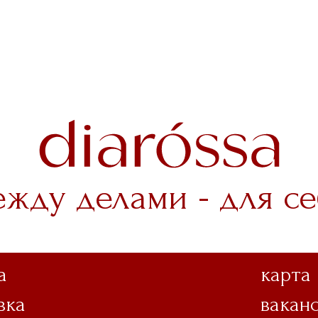
ежду делами - для се
а
карта
вка
вакан