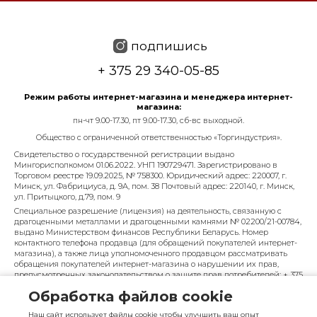
подпишись
+ 375 29 340-05-85
Режим работы интернет-магазина и менеджера интернет-
магазина:
пн-чт 9.00-17.30, пт 9.00-17.30, сб-вс выходной.
Общество с ограниченной ответственностью «Торгиндустрия».
Свидетельство о государственной регистрации выдано
Мингорисполкомом 01.06.2022. УНП 190729471. Зарегистрировано в
Торговом реестре 19.09.2025, № 758300. Юридический адрес: 220007, г.
Минск, ул. Фабрициуса, д. 9А, пом. 38 Почтовый адрес: 220140, г. Минск,
ул. Притыцкого, д.79, пом. 9
Специальное разрешение (лицензия) на деятельность, связанную с
драгоценными металлами и драгоценными камнями № 02200/21-00784,
выдано Министерством финансов Республики Беларусь. Номер
контактного телефона продавца (для обращений покупателей интернет-
магазина), а также лица уполномоченного продавцом рассматривать
обращения покупателей интернет-магазина о нарушении их прав,
предусмотренных законодательством о защите прав потребителей: + 375
29 340-05-85, info@diarossa.by. Номера контактных телефонов работников
Обработка файлов cookie
управления по работе с обращениями граждан и юридических лиц
Минского городского исполнительного комитета, администрация
Наш сайт использует файлы cookie чтобы улучшить ваш опыт
Московского района г. Минска: +375 (17) 368-80-49.