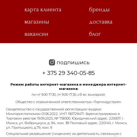
карта клиента
бренды
магазины
доставка
вакансии
блог
подпишись
+ 375 29 340-05-85
Режим работы интернет-магазина и менеджера интернет-
магазина:
пн-чт 9.00-17.30, пт 9.00-17.30, сб-вс выходной.
Общество с ограниченной ответственностью «Торгиндустрия».
Свидетельство о государственной регистрации выдано
Мингорисполкомом 01.06.2022. УНП 190729471. Зарегистрировано в
Торговом реестре 19.09.2025, № 758300. Юридический адрес: 220007, г.
Минск, ул. Фабрициуса, д. 9А, пом. 38 Почтовый адрес: 220140, г. Минск,
ул. Притыцкого, д.79, пом. 9
Специальное разрешение (лицензия) на деятельность, связанную с