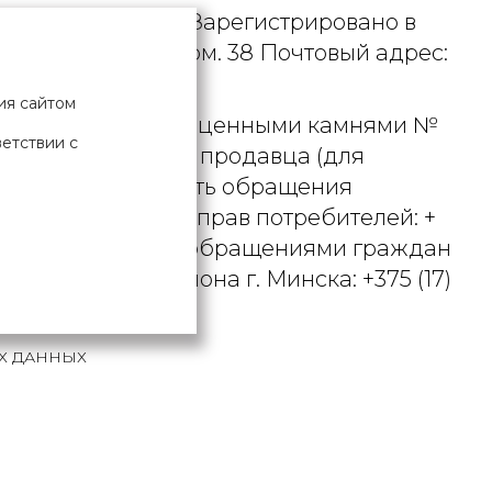
. УНП 190729471. Зарегистрировано в
рициуса, д. 9А, пом. 38 Почтовый адрес:
ия сайтом
 металлами и драгоценными камнями №
ветствии с
актного телефона продавца (для
вцом рассматривать обращения
ьством о защите прав потребителей: +
вления по работе с обращениями граждан
осковского района г. Минска: +375 (17)
Х ДАННЫХ