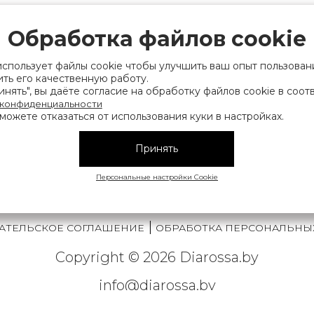
рации выдано Мингорисполкомом 01.06.2022
ридический адрес: 220007, г. Минск, ул. Фаб
Обработка файлов cookie
. 9
использует файлы cookie чтобы улучшить ваш опыт пользован
 деятельность, связанную с драгоценными
ть его качественную работу.
нять", вы даёте согласие на обработку файлов cookie в соот
финансов Республики Беларусь. Номер конт
 конфиденциальности
можете отказаться от использования куки в настройках.
на), а также лица уполномоченного прода
нии их прав, предусмотренных законодател
Принять
мера контактных телефонов работников упра
исполнительного комитета, администрация М
Персональные настройки Cookie
|
АТЕЛЬСКОЕ СОГЛАШЕНИЕ
ОБРАБОТКА ПЕРСОНАЛЬНЫ
Copyright © 2026 Diarossa.by
info@diarossa.by