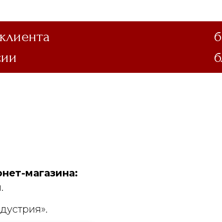
 клиента
б
сии
б
нет-магазина:
.
дустрия».