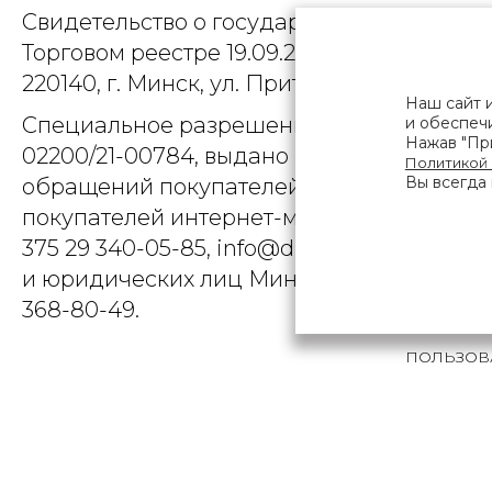
Свидетельство о государственной регист
Торговом реестре 19.09.2025, № 758300. Ю
220140, г. Минск, ул. Притыцкого, д.79, пом
Наш сайт 
Специальное разрешение (лицензия) на
и обеспечи
Нажав "При
02200/21-00784, выдано Министерством 
Политикой
Вы всегда 
обращений покупателей интернет-магази
покупателей интернет-магазина о наруше
375 29 340-05-85, info@diarossa.by. Но
и юридических лиц Минского городского 
368-80-49.
ПОЛЬЗОВ