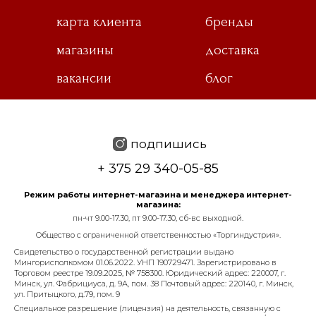
карта клиента
бренды
магазины
доставка
вакансии
блог
подпишись
+ 375 29 340-05-85
Режим работы интернет-магазина и менеджера интернет-
магазина:
пн-чт 9.00-17.30, пт 9.00-17.30, сб-вс выходной.
Общество с ограниченной ответственностью «Торгиндустрия».
Свидетельство о государственной регистрации выдано
Мингорисполкомом 01.06.2022. УНП 190729471. Зарегистрировано в
Торговом реестре 19.09.2025, № 758300. Юридический адрес: 220007, г.
Минск, ул. Фабрициуса, д. 9А, пом. 38 Почтовый адрес: 220140, г. Минск,
ул. Притыцкого, д.79, пом. 9
Специальное разрешение (лицензия) на деятельность, связанную с