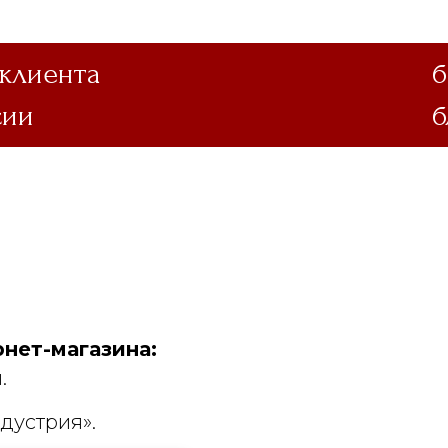
 клиента
б
сии
б
нет-магазина:
.
дустрия».