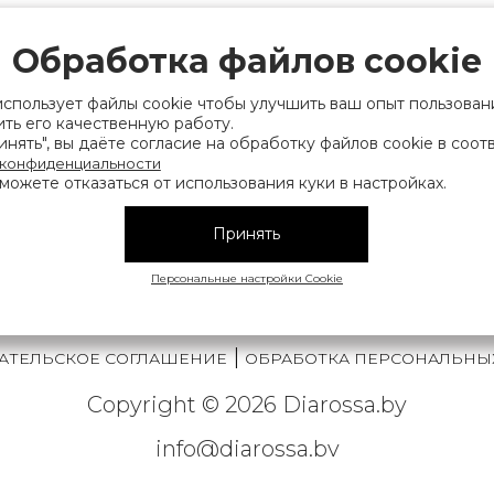
рации выдано Мингорисполкомом 01.06.2022
ридический адрес: 220007, г. Минск, ул. Фаб
Обработка файлов cookie
. 9
использует файлы cookie чтобы улучшить ваш опыт пользован
 деятельность, связанную с драгоценными
ть его качественную работу.
нять", вы даёте согласие на обработку файлов cookie в соот
финансов Республики Беларусь. Номер конт
 конфиденциальности
можете отказаться от использования куки в настройках.
на), а также лица уполномоченного прода
нии их прав, предусмотренных законодател
Принять
мера контактных телефонов работников упра
исполнительного комитета, администрация М
Персональные настройки Cookie
|
АТЕЛЬСКОЕ СОГЛАШЕНИЕ
ОБРАБОТКА ПЕРСОНАЛЬНЫ
Copyright © 2026 Diarossa.by
info@diarossa.by