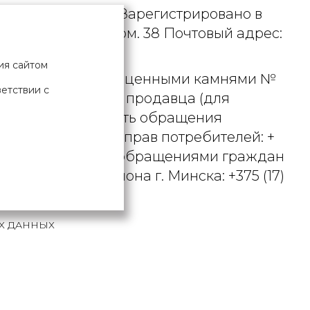
. УНП 190729471. Зарегистрировано в
рициуса, д. 9А, пом. 38 Почтовый адрес:
ия сайтом
 металлами и драгоценными камнями №
ветствии с
актного телефона продавца (для
вцом рассматривать обращения
ьством о защите прав потребителей: +
вления по работе с обращениями граждан
осковского района г. Минска: +375 (17)
Х ДАННЫХ