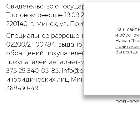
Свидетельство о государственной регист
Торговом реестре 19.09.2025, № 758300. Ю
220140, г. Минск, ул. Притыцкого, д.79, пом
Наш сайт 
Специальное разрешение (лицензия) на
и обеспечи
Нажав "При
02200/21-00784, выдано Министерством 
Политикой
Вы всегда 
обращений покупателей интернет-магази
покупателей интернет-магазина о наруше
375 29 340-05-85, info@diarossa.by. Но
и юридических лиц Минского городского 
368-80-49.
ПОЛЬЗОВ