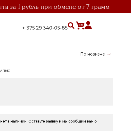
а 1 рубль при обмене от 7 грамм
выг
+ 375 29 340-05-85
По новизне
МАЛЬЮ
нет в наличии. Оставьте заявку и мы сообщим вам о