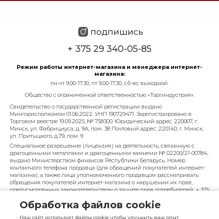
подпишись
+ 375 29 340-05-85
Режим работы интернет-магазина и менеджера интернет-
магазина:
пн-чт 9.00-17.30, пт 9.00-17.30, сб-вс выходной.
Общество с ограниченной ответственностью «Торгиндустрия».
Свидетельство о государственной регистрации выдано
Мингорисполкомом 01.06.2022. УНП 190729471. Зарегистрировано в
Торговом реестре 19.09.2025, № 758300. Юридический адрес: 220007, г.
Минск, ул. Фабрициуса, д. 9А, пом. 38 Почтовый адрес: 220140, г. Минск,
ул. Притыцкого, д.79, пом. 9
Специальное разрешение (лицензия) на деятельность, связанную с
драгоценными металлами и драгоценными камнями № 02200/21-00784,
выдано Министерством финансов Республики Беларусь. Номер
контактного телефона продавца (для обращений покупателей интернет-
магазина), а также лица уполномоченного продавцом рассматривать
обращения покупателей интернет-магазина о нарушении их прав,
предусмотренных законодательством о защите прав потребителей: + 375
29 340-05-85, info@diarossa.by. Номера контактных телефонов работников
Обработка файлов cookie
управления по работе с обращениями граждан и юридических лиц
Минского городского исполнительного комитета, администрация
Наш сайт использует файлы cookie чтобы улучшить ваш опыт
Московского района г. Минска: +375 (17) 368-80-49.