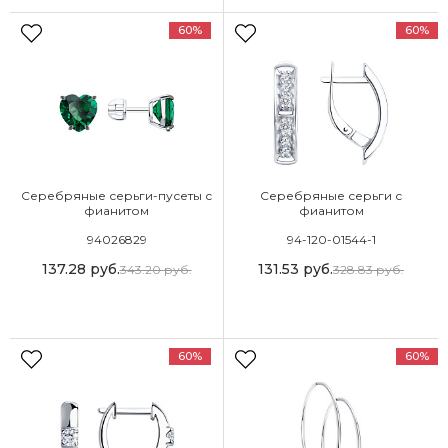
60%
60%
Серебряные серьги-пусеты с
Серебряные серьги с
фианитом
фианитом
94026829
94-120-01544-1
137.28
руб.
131.53
руб.
343.20
руб.
328.83
руб.
60%
60%