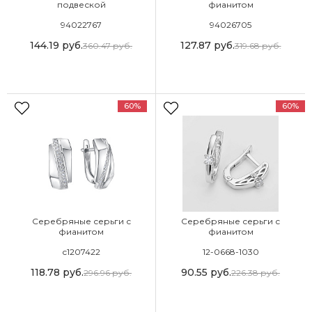
подвеской
фианитом
94022767
94026705
144.19
руб.
127.87
руб.
360.47
руб.
319.68
руб.
60%
60%
Серебряные серьги с
Серебряные серьги с
фианитом
фианитом
с1207422
12-0668-1030
118.78
руб.
90.55
руб.
296.96
руб.
226.38
руб.