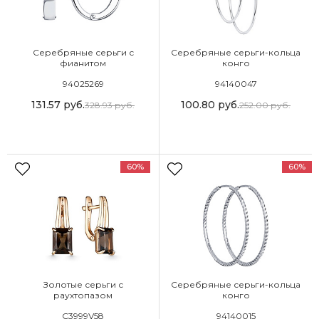
Серебряные серьги с
Серебряные серьги-кольца
фианитом
конго
94025269
94140047
131.57
руб.
100.80
руб.
328.93
руб.
252.00
руб.
60%
60%
Золотые серьги с
Серебряные серьги-кольца
раухтопазом
конго
С3999V58
94140015