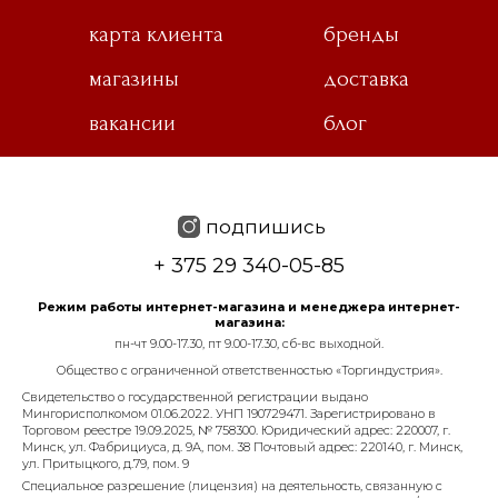
карта клиента
бренды
магазины
доставка
вакансии
блог
подпишись
+ 375 29 340-05-85
Режим работы интернет-магазина и менеджера интернет-
магазина:
пн-чт 9.00-17.30, пт 9.00-17.30, сб-вс выходной.
Общество с ограниченной ответственностью «Торгиндустрия».
Свидетельство о государственной регистрации выдано
Мингорисполкомом 01.06.2022. УНП 190729471. Зарегистрировано в
Торговом реестре 19.09.2025, № 758300. Юридический адрес: 220007, г.
Минск, ул. Фабрициуса, д. 9А, пом. 38 Почтовый адрес: 220140, г. Минск,
ул. Притыцкого, д.79, пом. 9
Специальное разрешение (лицензия) на деятельность, связанную с