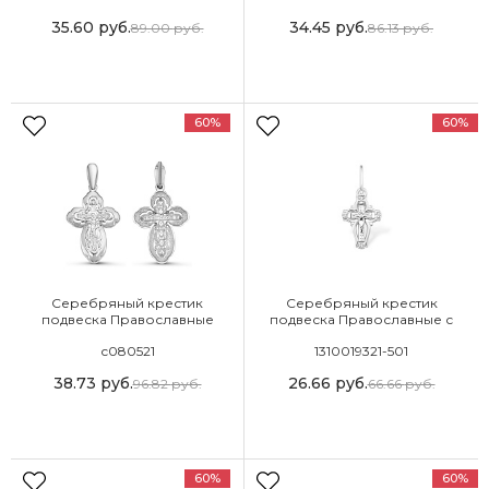
35.60
руб.
34.45
руб.
89.00
руб.
86.13
руб.
60%
60%
Серебряный крестик
Серебряный крестик
подвеска Православные
подвеска Православные с
фианитом
с080521
1310019321-501
38.73
руб.
26.66
руб.
96.82
руб.
66.66
руб.
60%
60%