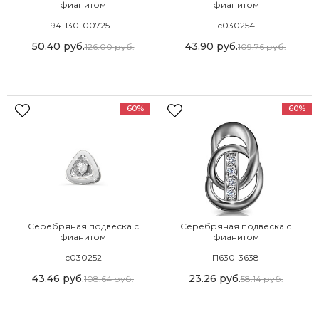
фианитом
фианитом
94-130-00725-1
с030254
50.40
руб.
43.90
руб.
126.00
руб.
109.76
руб.
60%
60%
Серебряная подвеска с
Серебряная подвеска с
фианитом
фианитом
с030252
П630-3638
43.46
руб.
23.26
руб.
108.64
руб.
58.14
руб.