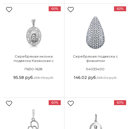
60%
60%
Серебряная иконка
Серебряная подвеска с
подвеска Казанская с
фианитом
фианитом
П630-1628
94033400
95.58
руб.
146.02
руб.
238.96
руб.
365.04
руб.
60%
60%