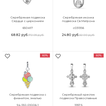
Серебряная подвеска
Серебряная иконка
Сердце с цирконием
подвеска Св.Матрона
Московская
650497
с031356
68.82
руб.
24.80
руб.
172.05
руб.
62.00
руб.
60%
60%
Серебряная подвеска с
Серебряный крестик
фианитом, эмалью
подвеска Православные
94-130-01006-1
11157.5