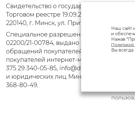
Свидетельство о государственной регист
Торговом реестре 19.09.2025, № 758300. Ю
220140, г. Минск, ул. Притыцкого, д.79, пом
Наш сайт 
Специальное разрешение (лицензия) на
и обеспечи
Нажав "При
02200/21-00784, выдано Министерством 
Политикой
Вы всегда 
обращений покупателей интернет-магази
покупателей интернет-магазина о наруше
375 29 340-05-85, info@diarossa.by. Но
и юридических лиц Минского городского 
368-80-49.
ПОЛЬЗОВ