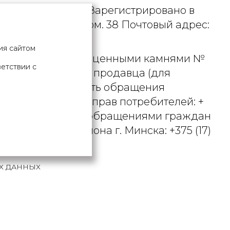
. УНП 190729471. Зарегистрировано в
рициуса, д. 9А, пом. 38 Почтовый адрес:
ия сайтом
 металлами и драгоценными камнями №
ветствии с
актного телефона продавца (для
вцом рассматривать обращения
ьством о защите прав потребителей: +
вления по работе с обращениями граждан
осковского района г. Минска: +375 (17)
Х ДАННЫХ