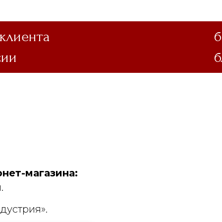
 клиента
б
сии
б
нет-магазина:
.
дустрия».