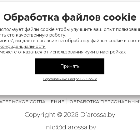
рации выдано Мингорисполкомом 01.06.2022
ридический адрес: 220007, г. Минск, ул. Фаб
Обработка файлов cookie
. 9
использует файлы cookie чтобы улучшить ваш опыт пользован
 деятельность, связанную с драгоценными
ть его качественную работу.
нять", вы даёте согласие на обработку файлов cookie в соот
финансов Республики Беларусь. Номер конт
 конфиденциальности
можете отказаться от использования куки в настройках.
на), а также лица уполномоченного прода
нии их прав, предусмотренных законодател
Принять
мера контактных телефонов работников упра
исполнительного комитета, администрация М
Персональные настройки Cookie
|
АТЕЛЬСКОЕ СОГЛАШЕНИЕ
ОБРАБОТКА ПЕРСОНАЛЬНЫ
Copyright © 2026 Diarossa.by
info@diarossa.by