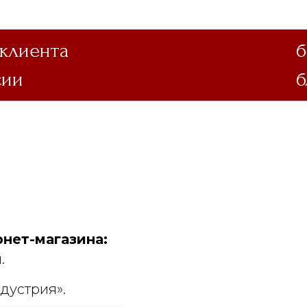
 клиента
б
сии
б
нет-магазина:
.
дустрия».