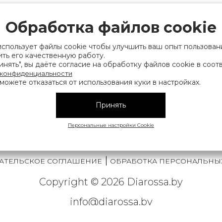
рации выдано Мингорисполкомом 01.06.2022
ридический адрес: 220007, г. Минск, ул. Фаб
Обработка файлов cookie
. 9
использует файлы cookie чтобы улучшить ваш опыт пользован
 деятельность, связанную с драгоценными
ть его качественную работу.
нять", вы даёте согласие на обработку файлов cookie в соот
финансов Республики Беларусь. Номер конт
 конфиденциальности
можете отказаться от использования куки в настройках.
на), а также лица уполномоченного прода
нии их прав, предусмотренных законодател
Принять
мера контактных телефонов работников упра
исполнительного комитета, администрация М
Персональные настройки Cookie
|
АТЕЛЬСКОЕ СОГЛАШЕНИЕ
ОБРАБОТКА ПЕРСОНАЛЬНЫ
Copyright © 2026 Diarossa.by
info@diarossa.by