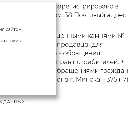
. УНП 190729471. Зарегистрировано в
рициуса, д. 9А, пом. 38 Почтовый адрес:
ия сайтом
 металлами и драгоценными камнями №
ветствии с
актного телефона продавца (для
вцом рассматривать обращения
ьством о защите прав потребителей: +
вления по работе с обращениями граждан
осковского района г. Минска: +375 (17)
Х ДАННЫХ