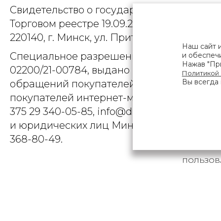
Свидетельство о государственной регист
Торговом реестре 19.09.2025, № 758300. Ю
220140, г. Минск, ул. Притыцкого, д.79, пом
Наш сайт 
Специальное разрешение (лицензия) на
и обеспечи
Нажав "При
02200/21-00784, выдано Министерством 
Политикой
Вы всегда 
обращений покупателей интернет-магази
покупателей интернет-магазина о наруше
375 29 340-05-85, info@diarossa.by. Но
и юридических лиц Минского городского 
368-80-49.
ПОЛЬЗОВ