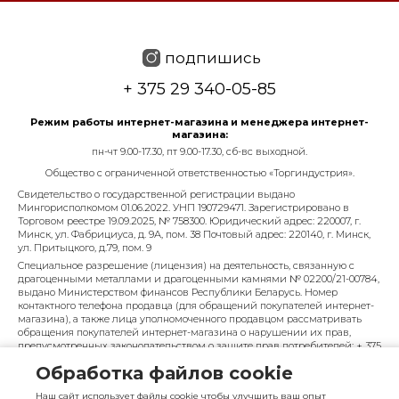
подпишись
+ 375 29 340-05-85
Режим работы интернет-магазина и менеджера интернет-
магазина:
пн-чт 9.00-17.30, пт 9.00-17.30, сб-вс выходной.
Общество с ограниченной ответственностью «Торгиндустрия».
Свидетельство о государственной регистрации выдано
Мингорисполкомом 01.06.2022. УНП 190729471. Зарегистрировано в
Торговом реестре 19.09.2025, № 758300. Юридический адрес: 220007, г.
Минск, ул. Фабрициуса, д. 9А, пом. 38 Почтовый адрес: 220140, г. Минск,
ул. Притыцкого, д.79, пом. 9
Специальное разрешение (лицензия) на деятельность, связанную с
драгоценными металлами и драгоценными камнями № 02200/21-00784,
выдано Министерством финансов Республики Беларусь. Номер
контактного телефона продавца (для обращений покупателей интернет-
магазина), а также лица уполномоченного продавцом рассматривать
обращения покупателей интернет-магазина о нарушении их прав,
предусмотренных законодательством о защите прав потребителей: + 375
29 340-05-85, info@diarossa.by. Номера контактных телефонов работников
Обработка файлов cookie
управления по работе с обращениями граждан и юридических лиц
Минского городского исполнительного комитета, администрация
Наш сайт использует файлы cookie чтобы улучшить ваш опыт
Московского района г. Минска: +375 (17) 368-80-49.