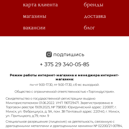
карта клиента
бренды
магазины
доставка
вакансии
блог
подпишись
+ 375 29 340-05-85
Режим работы интернет-магазина и менеджера интернет-
магазина:
пн-чт 9.00-17.30, пт 9.00-17.30, сб-вс выходной.
Общество с ограниченной ответственностью «Торгиндустрия».
Свидетельство о государственной регистрации выдано
Мингорисполкомом 01.06.2022. УНП 190729471. Зарегистрировано в
Торговом реестре 19.09.2025, № 758300. Юридический адрес: 220007, г.
Минск, ул. Фабрициуса, д. 9А, пом. 38 Почтовый адрес: 220140, г. Минск,
ул. Притыцкого, д.79, пом. 9
Специальное разрешение (лицензия) на деятельность, связанную с
драгоценными металлами и драгоценными камнями № 02200/21-00784,