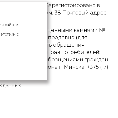
. УНП 190729471. Зарегистрировано в
рициуса, д. 9А, пом. 38 Почтовый адрес:
ия сайтом
 металлами и драгоценными камнями №
ветствии с
актного телефона продавца (для
вцом рассматривать обращения
ьством о защите прав потребителей: +
вления по работе с обращениями граждан
осковского района г. Минска: +375 (17)
Х ДАННЫХ