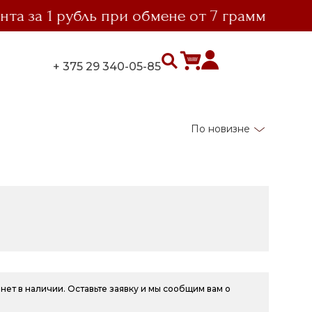
а 1 рубль при обмене от 7 грамм
вы
+ 375 29 340-05-85
По новизне
нет в наличии. Оставьте заявку и мы сообщим вам о