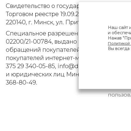
Свидетельство о государственной регист
Торговом реестре 19.09.2025, № 758300. Ю
220140, г. Минск, ул. Притыцкого, д.79, пом
Наш сайт 
Специальное разрешение (лицензия) на
и обеспечи
Нажав "При
02200/21-00784, выдано Министерством 
Политикой
Вы всегда 
обращений покупателей интернет-магази
покупателей интернет-магазина о наруше
375 29 340-05-85, info@diarossa.by. Но
и юридических лиц Минского городского 
368-80-49.
ПОЛЬЗОВ