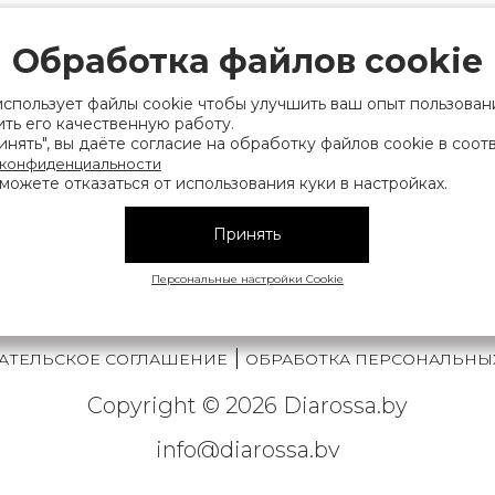
рации выдано Мингорисполкомом 01.06.2022
ридический адрес: 220007, г. Минск, ул. Фаб
Обработка файлов cookie
. 9
использует файлы cookie чтобы улучшить ваш опыт пользован
 деятельность, связанную с драгоценными
ть его качественную работу.
нять", вы даёте согласие на обработку файлов cookie в соот
финансов Республики Беларусь. Номер конт
 конфиденциальности
можете отказаться от использования куки в настройках.
на), а также лица уполномоченного прода
нии их прав, предусмотренных законодател
Принять
мера контактных телефонов работников упра
исполнительного комитета, администрация М
Персональные настройки Cookie
|
АТЕЛЬСКОЕ СОГЛАШЕНИЕ
ОБРАБОТКА ПЕРСОНАЛЬНЫ
Copyright © 2026 Diarossa.by
info@diarossa.by