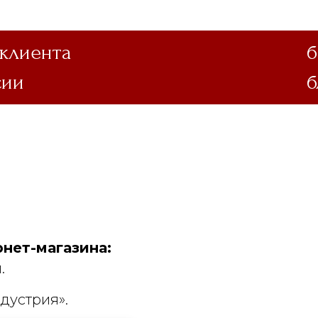
 клиента
б
сии
б
нет-магазина:
.
дустрия».