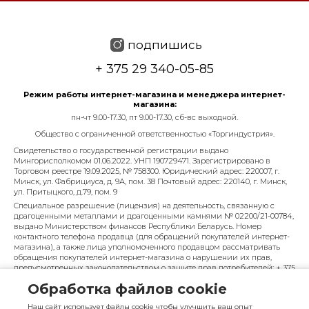
подпишись
+ 375 29 340-05-85
Режим работы интернет-магазина и менеджера интернет-
магазина:
пн-чт 9.00-17.30, пт 9.00-17.30, сб-вс выходной.
Общество с ограниченной ответственностью «Торгиндустрия».
Свидетельство о государственной регистрации выдано
Мингорисполкомом 01.06.2022. УНП 190729471. Зарегистрировано в
Торговом реестре 19.09.2025, № 758300. Юридический адрес: 220007, г.
Минск, ул. Фабрициуса, д. 9А, пом. 38 Почтовый адрес: 220140, г. Минск,
ул. Притыцкого, д.79, пом. 9
Специальное разрешение (лицензия) на деятельность, связанную с
драгоценными металлами и драгоценными камнями № 02200/21-00784,
выдано Министерством финансов Республики Беларусь. Номер
контактного телефона продавца (для обращений покупателей интернет-
магазина), а также лица уполномоченного продавцом рассматривать
обращения покупателей интернет-магазина о нарушении их прав,
предусмотренных законодательством о защите прав потребителей: + 375
29 340-05-85, info@diarossa.by. Номера контактных телефонов работников
Обработка файлов cookie
управления по работе с обращениями граждан и юридических лиц
Минского городского исполнительного комитета, администрация
Наш сайт использует файлы cookie чтобы улучшить ваш опыт
Московского района г. Минска: +375 (17) 368-80-49.