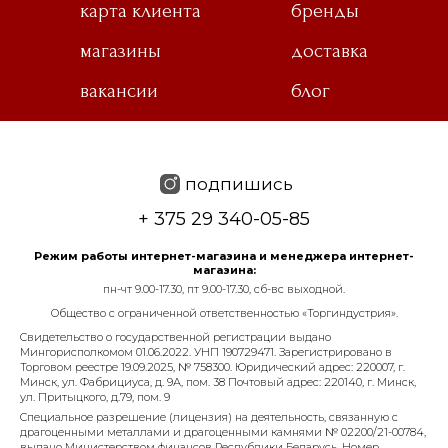
карта клиента
бренды
магазины
доставка
вакансии
блог
подпишись
+ 375 29 340-05-85
Режим работы интернет-магазина и менеджера интернет-
магазина:
пн-чт 9.00-17.30, пт 9.00-17.30, сб-вс выходной.
Общество с ограниченной ответственностью «Торгиндустрия».
Свидетельство о государственной регистрации выдано
Мингорисполкомом 01.06.2022. УНП 190729471. Зарегистрировано в
Торговом реестре 19.09.2025, № 758300. Юридический адрес: 220007, г.
Минск, ул. Фабрициуса, д. 9А, пом. 38 Почтовый адрес: 220140, г. Минск,
ул. Притыцкого, д.79, пом. 9
Специальное разрешение (лицензия) на деятельность, связанную с
драгоценными металлами и драгоценными камнями № 02200/21-00784,
выдано Министерством финансов Республики Беларусь. Номер