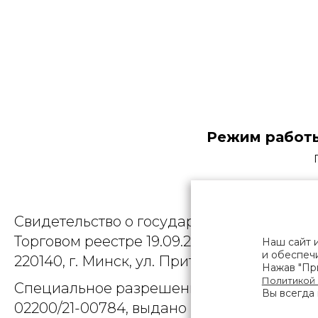
Режим работы
Общество
Свидетельство о государственной регист
Торговом реестре 19.09.2025, № 758300. Ю
Наш сайт 
и обеспечи
220140, г. Минск, ул. Притыцкого, д.79, пом
Нажав "При
Политикой
Специальное разрешение (лицензия) на
Вы всегда 
02200/21-00784, выдано Министерством 