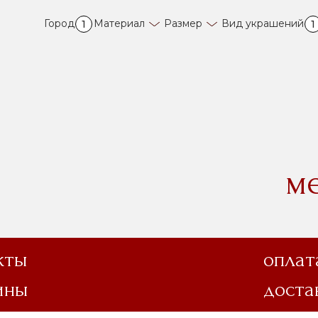
Город
Материал
Размер
Вид украшений
1
1
м
кты
оплат
ины
доста