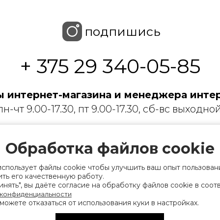
подпишись
+ 375 29 340-05-85
 интернет-магазина и менеджера интер
пн-чт 9.00-17.30, пт 9.00-17.30, сб-вс выходной
 с ограниченной ответственностью «Торгин
Обработка файлов cookie
рации выдано Мингорисполкомом 01.06.2022
ридический адрес: 220007, г. Минск, ул. Фаб
использует файлы cookie чтобы улучшить ваш опыт пользован
ть его качественную работу.
. 9
нять", вы даёте согласие на обработку файлов cookie в соот
 конфиденциальности
 деятельность, связанную с драгоценными
можете отказаться от использования куки в настройках.
финансов Республики Беларусь. Номер конт