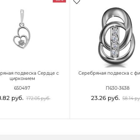
ряная подвеска Сердце с
Серебряная подвеска с ф
цирконием
650497
П630-3638
8.82
руб.
23.26
руб.
172.05
руб.
58.14
ру