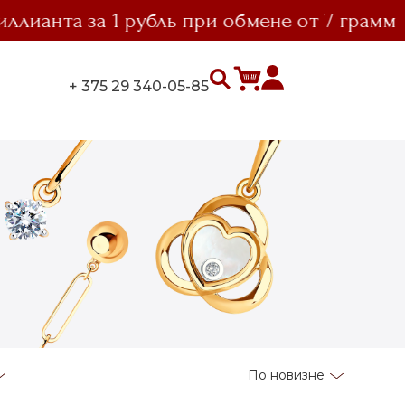
нта за 1 рубль при обмене от 7 грамм
+ 375 29 340-05-85
По новизне