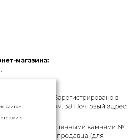
нет-магазина:
.
дустрия».
. УНП 190729471. Зарегистрировано в
рициуса, д. 9А, пом. 38 Почтовый адрес:
ия сайтом
ветствии с
 металлами и драгоценными камнями №
актного телефона продавца (для