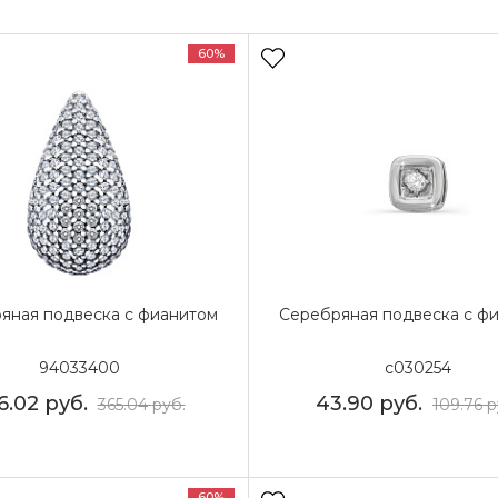
60%
яная подвеска с фианитом
Серебряная подвеска с ф
94033400
с030254
6.02
руб.
43.90
руб.
365.04
руб.
109.76
р
60%