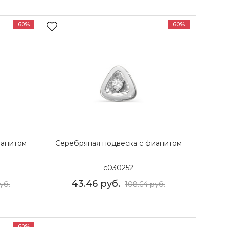
60%
60%
ианитом
Серебряная подвеска с фианитом
с030252
43.46
руб.
уб.
108.64
руб.
60%