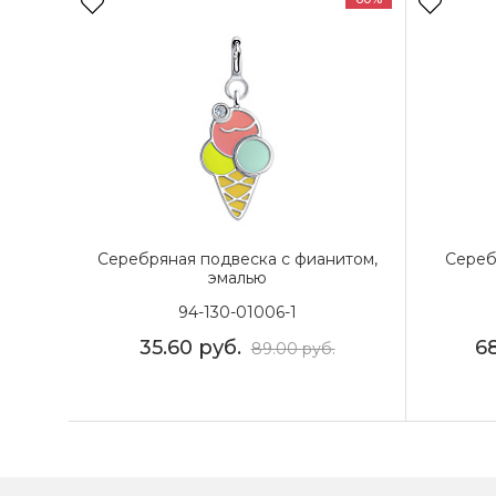
Серебряная подвеска с фианитом,
Сереб
эмалью
94-130-01006-1
35.60
руб.
6
89.00
руб.