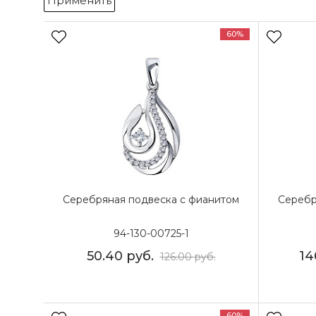
Применить
60%
Серебряная подвеска с фианитом
Серебр
94-130-00725-1
50.40
руб.
14
126.00
руб.
60%