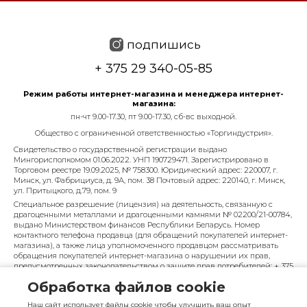
подпишись
+ 375 29 340-05-85
Режим работы интернет-магазина и менеджера интернет-
магазина:
пн-чт 9.00-17.30, пт 9.00-17.30, сб-вс выходной.
Общество с ограниченной ответственностью «Торгиндустрия».
Свидетельство о государственной регистрации выдано
Мингорисполкомом 01.06.2022. УНП 190729471. Зарегистрировано в
Торговом реестре 19.09.2025, № 758300. Юридический адрес: 220007, г.
Минск, ул. Фабрициуса, д. 9А, пом. 38 Почтовый адрес: 220140, г. Минск,
ул. Притыцкого, д.79, пом. 9
Специальное разрешение (лицензия) на деятельность, связанную с
драгоценными металлами и драгоценными камнями № 02200/21-00784,
выдано Министерством финансов Республики Беларусь. Номер
контактного телефона продавца (для обращений покупателей интернет-
магазина), а также лица уполномоченного продавцом рассматривать
обращения покупателей интернет-магазина о нарушении их прав,
предусмотренных законодательством о защите прав потребителей: + 375
29 340-05-85, info@diarossa.by. Номера контактных телефонов работников
Обработка файлов cookie
управления по работе с обращениями граждан и юридических лиц
Минского городского исполнительного комитета, администрация
Наш сайт использует файлы cookie чтобы улучшить ваш опыт
Московского района г. Минска: +375 (17) 368-80-49.