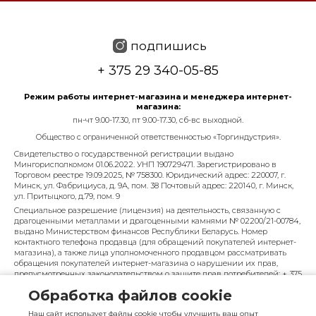
подпишись
+ 375 29 340-05-85
Режим работы интернет-магазина и менеджера интернет-
магазина:
пн-чт 9.00-17.30, пт 9.00-17.30, сб-вс выходной.
Общество с ограниченной ответственностью «Торгиндустрия».
Свидетельство о государственной регистрации выдано
Мингорисполкомом 01.06.2022. УНП 190729471. Зарегистрировано в
Торговом реестре 19.09.2025, № 758300. Юридический адрес: 220007, г.
Минск, ул. Фабрициуса, д. 9А, пом. 38 Почтовый адрес: 220140, г. Минск,
ул. Притыцкого, д.79, пом. 9
Специальное разрешение (лицензия) на деятельность, связанную с
драгоценными металлами и драгоценными камнями № 02200/21-00784,
выдано Министерством финансов Республики Беларусь. Номер
контактного телефона продавца (для обращений покупателей интернет-
магазина), а также лица уполномоченного продавцом рассматривать
обращения покупателей интернет-магазина о нарушении их прав,
предусмотренных законодательством о защите прав потребителей: + 375
29 340-05-85, info@diarossa.by. Номера контактных телефонов работников
Обработка файлов cookie
управления по работе с обращениями граждан и юридических лиц
Минского городского исполнительного комитета, администрация
Наш сайт использует файлы cookie чтобы улучшить ваш опыт
Московского района г. Минска: +375 (17) 368-80-49.