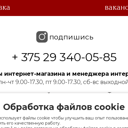
вка
вакан
подпишись
+ 375 29 340-05-85
 интернет-магазина и менеджера интер
пн-чт 9.00-17.30, пт 9.00-17.30, сб-вс выходной
 с ограниченной ответственностью «Торгин
Обработка файлов cookie
рации выдано Мингорисполкомом 01.06.2022
ридический адрес: 220007, г. Минск, ул. Фаб
использует файлы cookie чтобы улучшить ваш опыт пользован
. 9
ть его качественную работу.