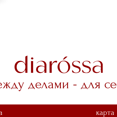
ежду делами - для се
а
карта