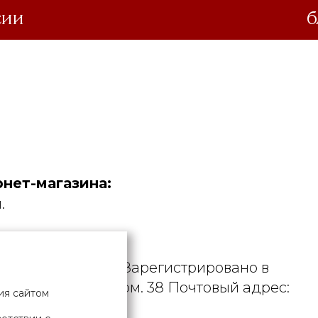
сии
б
нет-магазина:
.
дустрия».
. УНП 190729471. Зарегистрировано в
рициуса, д. 9А, пом. 38 Почтовый адрес:
ия сайтом