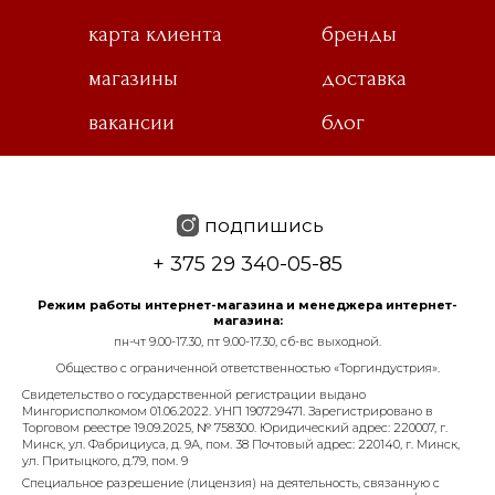
карта клиента
бренды
магазины
доставка
вакансии
блог
подпишись
+ 375 29 340-05-85
Режим работы интернет-магазина и менеджера интернет-
магазина:
пн-чт 9.00-17.30, пт 9.00-17.30, сб-вс выходной.
Общество с ограниченной ответственностью «Торгиндустрия».
Свидетельство о государственной регистрации выдано
Мингорисполкомом 01.06.2022. УНП 190729471. Зарегистрировано в
Торговом реестре 19.09.2025, № 758300. Юридический адрес: 220007, г.
Минск, ул. Фабрициуса, д. 9А, пом. 38 Почтовый адрес: 220140, г. Минск,
ул. Притыцкого, д.79, пом. 9
Специальное разрешение (лицензия) на деятельность, связанную с