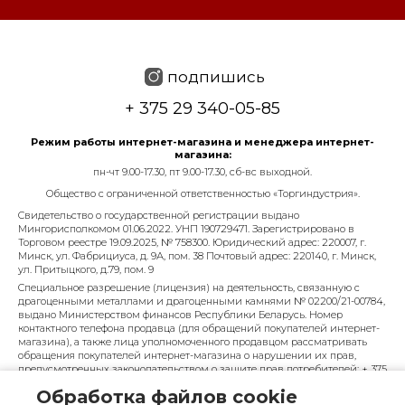
подпишись
+ 375 29 340-05-85
Режим работы интернет-магазина и менеджера интернет-
магазина:
пн-чт 9.00-17.30, пт 9.00-17.30, сб-вс выходной.
Общество с ограниченной ответственностью «Торгиндустрия».
Свидетельство о государственной регистрации выдано
Мингорисполкомом 01.06.2022. УНП 190729471. Зарегистрировано в
Торговом реестре 19.09.2025, № 758300. Юридический адрес: 220007, г.
Минск, ул. Фабрициуса, д. 9А, пом. 38 Почтовый адрес: 220140, г. Минск,
ул. Притыцкого, д.79, пом. 9
Специальное разрешение (лицензия) на деятельность, связанную с
драгоценными металлами и драгоценными камнями № 02200/21-00784,
выдано Министерством финансов Республики Беларусь. Номер
контактного телефона продавца (для обращений покупателей интернет-
магазина), а также лица уполномоченного продавцом рассматривать
обращения покупателей интернет-магазина о нарушении их прав,
предусмотренных законодательством о защите прав потребителей: + 375
29 340-05-85, info@diarossa.by. Номера контактных телефонов работников
Обработка файлов cookie
управления по работе с обращениями граждан и юридических лиц