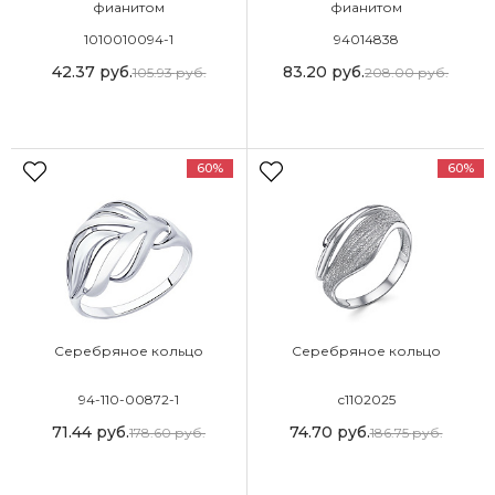
фианитом
фианитом
1010010094-1
94014838
42.37
руб.
83.20
руб.
105.93
руб.
208.00
руб.
60%
60%
Серебряное кольцо
Серебряное кольцо
94-110-00872-1
с1102025
71.44
руб.
74.70
руб.
178.60
руб.
186.75
руб.