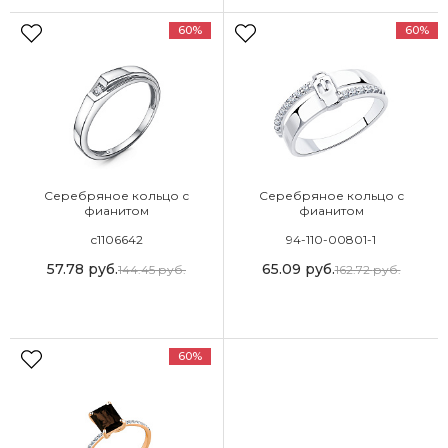
60%
60%
Серебряное кольцо с
Серебряное кольцо с
фианитом
фианитом
с1106642
94-110-00801-1
57.78
руб.
65.09
руб.
144.45
руб.
162.72
руб.
60%