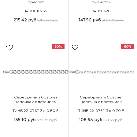
браслет
фианитом
14000111763
94050620
215.42
руб.
147.56
руб.
538.56
руб.
368.90
руб.
60%
60%
Серебряный браслет
Серебряный браслет
цепочка с плетением
цепочка с плетением
Двойной ромб
Двойной ромб
ТИНБ 22-076Г-3 d 0.80 Е
ТИНБ 22-076Г-3 d 0.70 Е
155.10
руб.
108.63
руб.
387.76
руб.
271.58
руб.