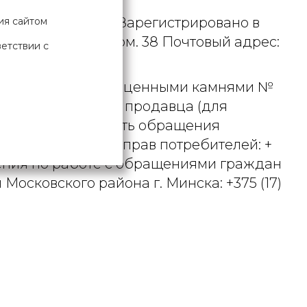
. УНП 190729471. Зарегистрировано в
ия сайтом
рициуса, д. 9А, пом. 38 Почтовый адрес:
ветствии с
 металлами и драгоценными камнями №
актного телефона продавца (для
вцом рассматривать обращения
ьством о защите прав потребителей: +
вления по работе с обращениями граждан
осковского района г. Минска: +375 (17)
Х ДАННЫХ