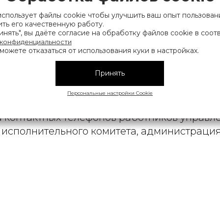
рации выдано Мингорисполкомом 01.06.2022
использует файлы cookie чтобы улучшить ваш опыт пользован
ть его качественную работу.
ридический адрес: 220007, г. Минск, ул. Фаб
нять", вы даёте согласие на обработку файлов cookie в соот
 конфиденциальности
. 9
можете отказаться от использования куки в настройках.
 деятельность, связанную с драгоценными
Принять
финансов Республики Беларусь. Номер конт
на), а также лица уполномоченного прода
Персональные настройки Cookie
нии их прав, предусмотренных законодател
мера контактных телефонов работников упра
исполнительного комитета, администрация М
|
АТЕЛЬСКОЕ СОГЛАШЕНИЕ
ОБРАБОТКА ПЕРСОНАЛЬНЫ
Copyright © 2026 Diarossa.by
info@diarossa.by