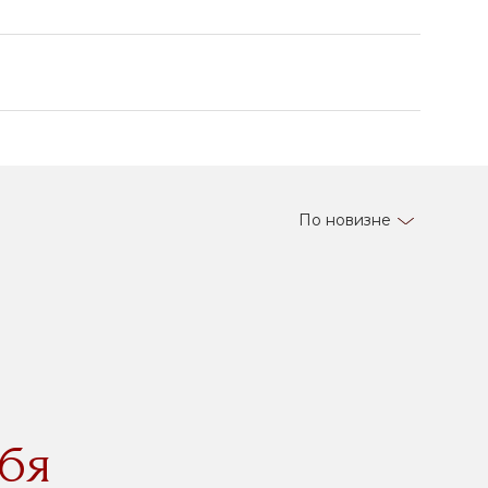
По новизне
бя