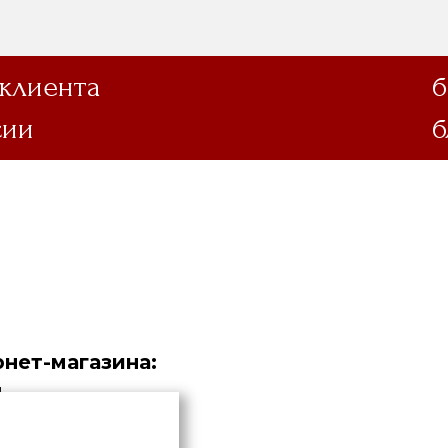
 клиента
б
сии
б
нет-магазина:
.
дустрия».