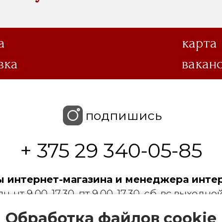
а
карта
вка
вакан
подпишись
+ 375 29 340-05-85
 интернет-магазина и менеджера интер
пн-чт 9.00-17.30, пт 9.00-17.30, сб-вс выходной
Обработка файлов cookie
 с ограниченной ответственностью «Торгин