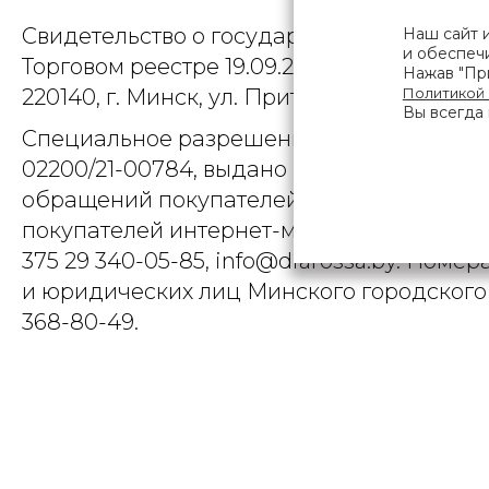
Свидетельство о государственной регист
Наш сайт 
и обеспечи
Торговом реестре 19.09.2025, № 758300. Ю
Нажав "При
Политикой
220140, г. Минск, ул. Притыцкого, д.79, пом
Вы всегда 
Специальное разрешение (лицензия) на
02200/21-00784, выдано Министерством 
обращений покупателей интернет-магази
покупателей интернет-магазина о наруше
375 29 340-05-85, info@diarossa.by. Но
и юридических лиц Минского городского 
368-80-49.
ПОЛЬЗОВ