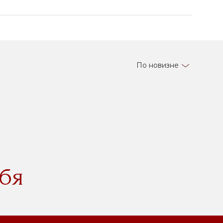
По новизне
бя