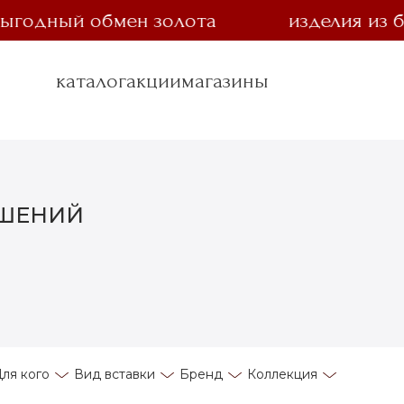
одный обмен золота
изделия из бри
каталог
акции
магазины
АШЕНИЙ
ля кого
Вид вставки
Бренд
Коллекция