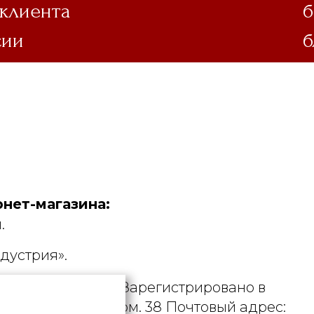
 клиента
б
сии
б
нет-магазина:
.
дустрия».
. УНП 190729471. Зарегистрировано в
рициуса, д. 9А, пом. 38 Почтовый адрес: