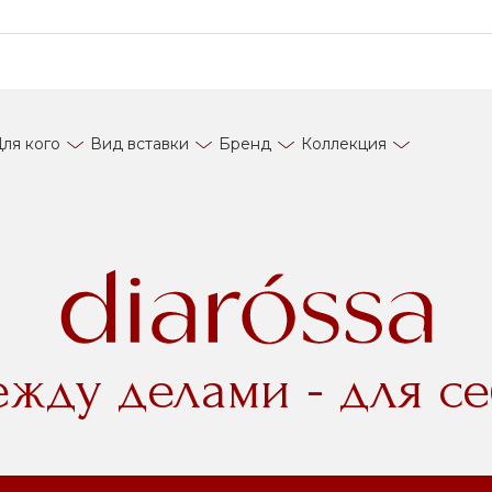
ля кого
Вид вставки
Бренд
Коллекция
ежду делами - для се