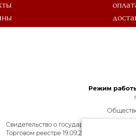
кты
оплат
ины
доста
Режим работы
Общество
Свидетельство о государственной регист
Торговом реестре 19.09.2025, № 758300. Ю