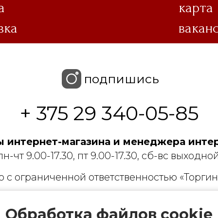
а
карта
вка
вакан
подпишись
+ 375 29 340-05-85
 интернет-магазина и менеджера интер
пн-чт 9.00-17.30, пт 9.00-17.30, сб-вс выходной
 с ограниченной ответственностью «Торгин
рации выдано Мингорисполкомом 01.06.2022
Обработка файлов cookie
ридический адрес: 220007, г. Минск, ул. Фаб