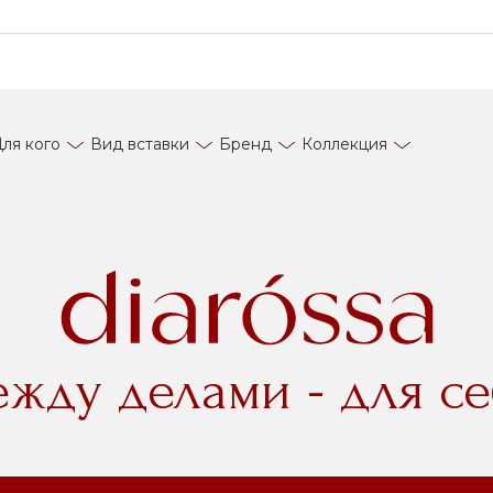
ля кого
Вид вставки
Бренд
Коллекция
ежду делами - для се