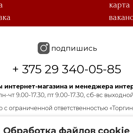
а
карта
вка
вакан
подпишись
+ 375 29 340-05-85
 интернет-магазина и менеджера интер
пн-чт 9.00-17.30, пт 9.00-17.30, сб-вс выходной
 с ограниченной ответственностью «Торгин
рации выдано Мингорисполкомом 01.06.2022
Обработка файлов cookie
ридический адрес: 220007, г. Минск, ул. Фаб