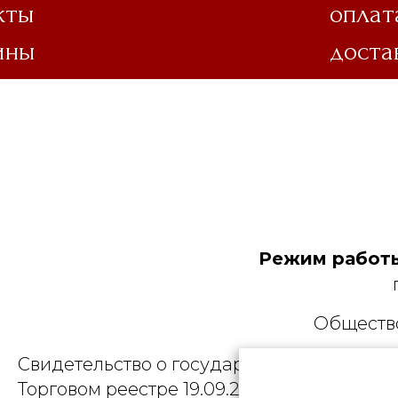
кты
оплат
ины
доста
Режим работы
Общество
Свидетельство о государственной регист
Торговом реестре 19.09.2025, № 758300. Ю