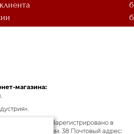
 клиента
б
сии
б
нет-магазина:
.
дустрия».
. УНП 190729471. Зарегистрировано в
рициуса, д. 9А, пом. 38 Почтовый адрес: