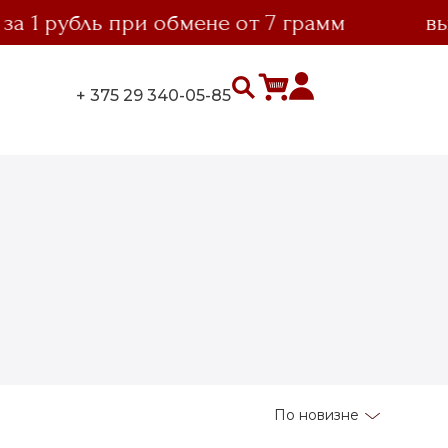
1 рубль при обмене от 7 грамм
выго
+ 375 29 340-05-85
По новизне