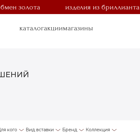
н золота
изделия из бриллианта за 
каталог
акции
магазины
АШЕНИЙ
ля кого
Вид вставки
Бренд
Коллекция