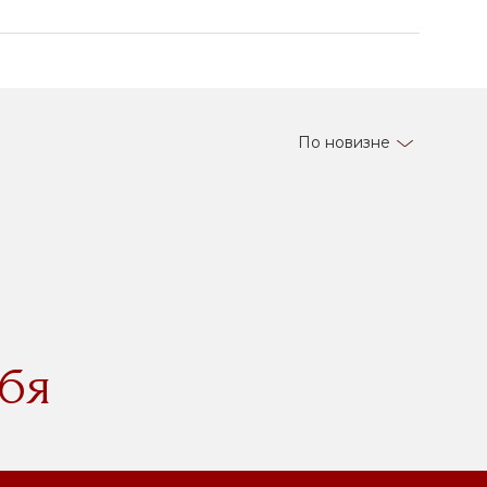
По новизне
бя