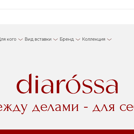
ля кого
Вид вставки
Бренд
Коллекция
ежду делами - для се