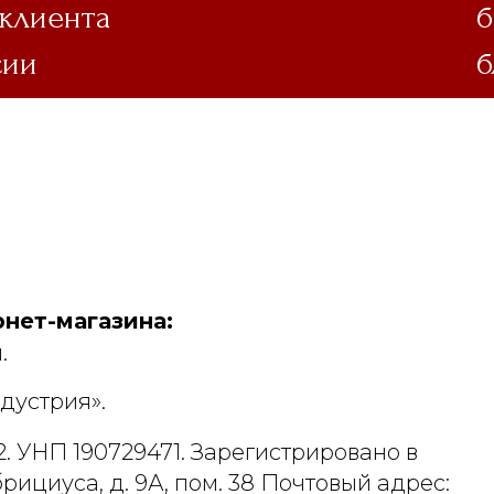
 клиента
б
сии
б
нет-магазина:
.
дустрия».
. УНП 190729471. Зарегистрировано в
рициуса, д. 9А, пом. 38 Почтовый адрес: