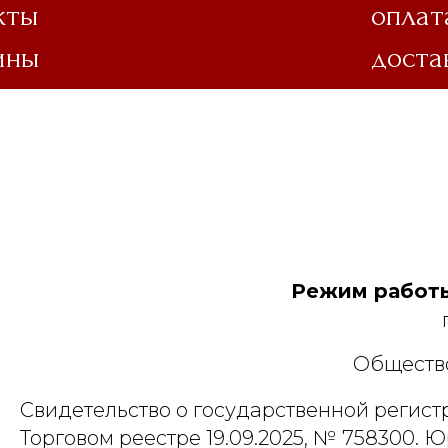
кты
оплат
ины
доста
Режим работы
Общество
Свидетельство о государственной регист
Торговом реестре 19.09.2025, № 758300. Ю