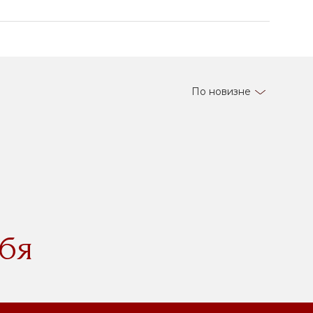
По новизне
бя