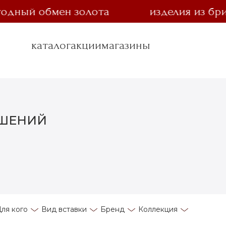
дный обмен золота
изделия из брилл
каталог
акции
магазины
АШЕНИЙ
ля кого
Вид вставки
Бренд
Коллекция