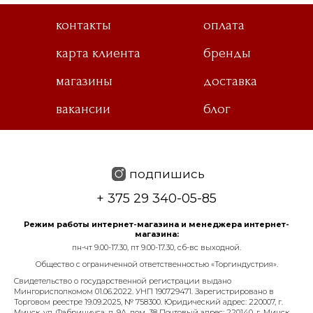
контакты
оплата
карта клиента
бренды
магазины
доставка
вакансии
блог
подпишись
+ 375 29 340-05-85
Режим работы интернет-магазина и менеджера интернет-
магазина:
пн-чт 9.00-17.30, пт 9.00-17.30, сб-вс выходной.
Общество с ограниченной ответственностью «Торгиндустрия».
Свидетельство о государственной регистрации выдано
Мингорисполкомом 01.06.2022. УНП 190729471. Зарегистрировано в
Торговом реестре 19.09.2025, № 758300. Юридический адрес: 220007, г.
Минск, ул. Фабрициуса, д. 9А, пом. 38 Почтовый адрес: 220140, г. Минск,