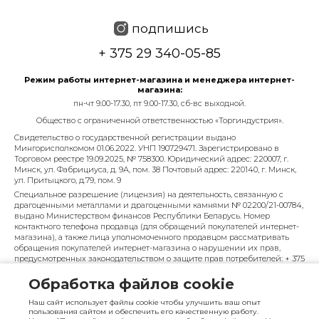
подпишись
+ 375 29 340-05-85
Режим работы интернет-магазина и менеджера интернет-
магазина:
пн-чт 9.00-17.30, пт 9.00-17.30, сб-вс выходной.
Общество с ограниченной ответственностью «Торгиндустрия».
Свидетельство о государственной регистрации выдано
Мингорисполкомом 01.06.2022. УНП 190729471. Зарегистрировано в
Торговом реестре 19.09.2025, № 758300. Юридический адрес: 220007, г.
Минск, ул. Фабрициуса, д. 9А, пом. 38 Почтовый адрес: 220140, г. Минск,
ул. Притыцкого, д.79, пом. 9
Специальное разрешение (лицензия) на деятельность, связанную с
драгоценными металлами и драгоценными камнями № 02200/21-00784,
выдано Министерством финансов Республики Беларусь. Номер
контактного телефона продавца (для обращений покупателей интернет-
магазина), а также лица уполномоченного продавцом рассматривать
обращения покупателей интернет-магазина о нарушении их прав,
предусмотренных законодательством о защите прав потребителей: + 375
29 340-05-85, info@diarossa.by. Номера контактных телефонов работников
управления по работе с обращениями граждан и юридических лиц
Обработка файлов cookie
Минского городского исполнительного комитета, администрация
Московского района г. Минска: +375 (17) 368-80-49.
Наш сайт использует файлы cookie чтобы улучшить ваш опыт
пользования сайтом и обеспечить его качественную работу.