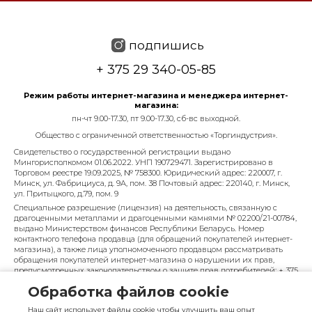
подпишись
+ 375 29 340-05-85
Режим работы интернет-магазина и менеджера интернет-
магазина:
пн-чт 9.00-17.30, пт 9.00-17.30, сб-вс выходной.
Общество с ограниченной ответственностью «Торгиндустрия».
Свидетельство о государственной регистрации выдано
Мингорисполкомом 01.06.2022. УНП 190729471. Зарегистрировано в
Торговом реестре 19.09.2025, № 758300. Юридический адрес: 220007, г.
Минск, ул. Фабрициуса, д. 9А, пом. 38 Почтовый адрес: 220140, г. Минск,
ул. Притыцкого, д.79, пом. 9
Специальное разрешение (лицензия) на деятельность, связанную с
драгоценными металлами и драгоценными камнями № 02200/21-00784,
выдано Министерством финансов Республики Беларусь. Номер
контактного телефона продавца (для обращений покупателей интернет-
магазина), а также лица уполномоченного продавцом рассматривать
обращения покупателей интернет-магазина о нарушении их прав,
предусмотренных законодательством о защите прав потребителей: + 375
29 340-05-85, info@diarossa.by. Номера контактных телефонов работников
Обработка файлов cookie
управления по работе с обращениями граждан и юридических лиц
Минского городского исполнительного комитета, администрация
Наш сайт использует файлы cookie чтобы улучшить ваш опыт
Московского района г. Минска: +375 (17) 368-80-49.