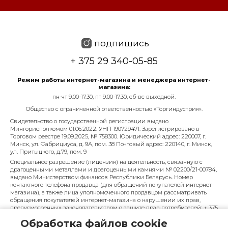
подпишись
+ 375 29 340-05-85
Режим работы интернет-магазина и менеджера интернет-
магазина:
пн-чт 9.00-17.30, пт 9.00-17.30, сб-вс выходной.
Общество с ограниченной ответственностью «Торгиндустрия».
Свидетельство о государственной регистрации выдано
Мингорисполкомом 01.06.2022. УНП 190729471. Зарегистрировано в
Торговом реестре 19.09.2025, № 758300. Юридический адрес: 220007, г.
Минск, ул. Фабрициуса, д. 9А, пом. 38 Почтовый адрес: 220140, г. Минск,
ул. Притыцкого, д.79, пом. 9
Специальное разрешение (лицензия) на деятельность, связанную с
драгоценными металлами и драгоценными камнями № 02200/21-00784,
выдано Министерством финансов Республики Беларусь. Номер
контактного телефона продавца (для обращений покупателей интернет-
магазина), а также лица уполномоченного продавцом рассматривать
обращения покупателей интернет-магазина о нарушении их прав,
предусмотренных законодательством о защите прав потребителей: + 375
29 340-05-85, info@diarossa.by. Номера контактных телефонов работников
Обработка файлов cookie
управления по работе с обращениями граждан и юридических лиц