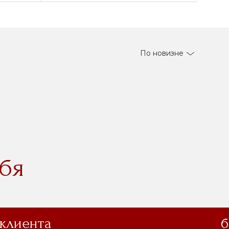
По новизне
бя
 клиента
б