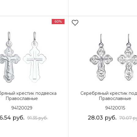
60%
ряный крестик подвеска
Серебряный крестик под
Православные
Православные
94120029
94120015
6.54
руб.
28.03
руб.
91.35
руб.
70.07
р