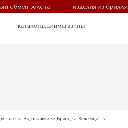
бмен золота
изделия из бриллианта 
каталог
акции
магазины
ля кого
Вид вставки
Бренд
Коллекция