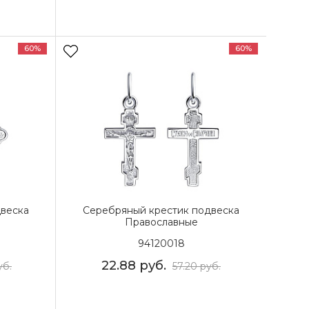
60%
60%
веска
Серебряный крестик подвеска
Православные
94120018
22.88
руб.
уб.
57.20
руб.