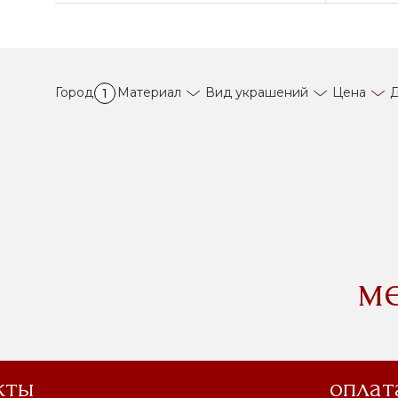
Город
Материал
Вид украшений
Цена
Д
1
м
кты
оплат