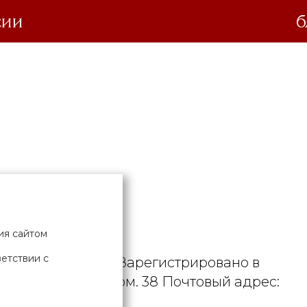
сии
б
нет-магазина:
.
дустрия».
ия сайтом
ветствии с
. УНП 190729471. Зарегистрировано в
рициуса, д. 9А, пом. 38 Почтовый адрес: