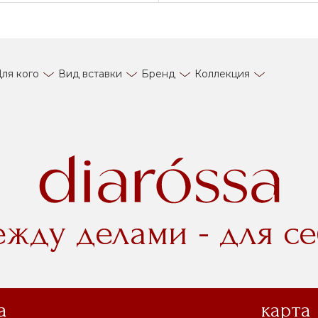
ля кого
Вид вставки
Бренд
Коллекция
ежду делами - для се
а
карта