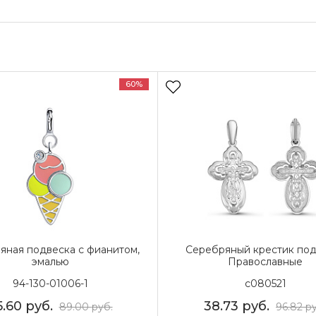
60%
яная подвеска с фианитом,
Серебряный крестик под
эмалью
Православные
94-130-01006-1
с080521
5.60
руб.
38.73
руб.
89.00
руб.
96.82
ру