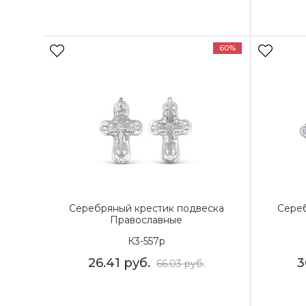
60%
Серебряный крестик подвеска
Сереб
Православные
К3-557р
26.41
руб.
3
66.03
руб.