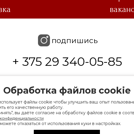
вка
вакан
подпишись
+ 375 29 340-05-85
 интернет-магазина и менеджера интер
пн-чт 9.00-17.30, пт 9.00-17.30, сб-вс выходной
Обработка файлов cookie
 с ограниченной ответственностью «Торгин
использует файлы cookie чтобы улучшить ваш опыт пользован
ть его качественную работу.
нять", вы даёте согласие на обработку файлов cookie в соот
рации выдано Мингорисполкомом 01.06.2022
 конфиденциальности
ридический адрес: 220007, г. Минск, ул. Фаб
можете отказаться от использования куки в настройках.
. 9