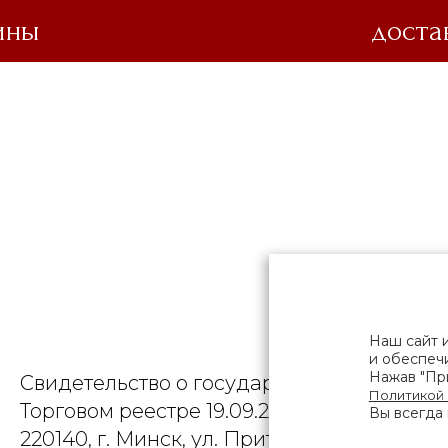
ины
доста
Режим работы
Общество
Наш сайт 
и обеспечи
Нажав "При
Свидетельство о государственной регист
Политикой
Торговом реестре 19.09.2025, № 758300. Ю
Вы всегда 
220140, г. Минск, ул. Притыцкого, д.79, пом