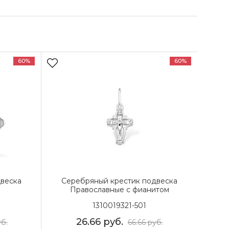
60%
60%
веска
Серебряный крестик подвеска
Православные с фианитом
1310019321-501
26.66
руб.
б.
66.66
руб.