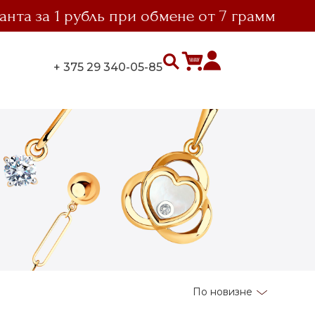
за 1 рубль при обмене от 7 грамм
вы
+ 375 29 340-05-85
По новизне