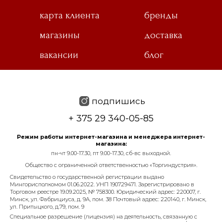
карта клиента
бренды
магазины
доставка
вакансии
блог
подпишись
+ 375 29 340-05-85
Режим работы интернет-магазина и менеджера интернет-
магазина:
пн-чт 9.00-17.30, пт 9.00-17.30, сб-вс выходной.
Общество с ограниченной ответственностью «Торгиндустрия».
Свидетельство о государственной регистрации выдано
Мингорисполкомом 01.06.2022. УНП 190729471. Зарегистрировано в
Торговом реестре 19.09.2025, № 758300. Юридический адрес: 220007, г.
Минск, ул. Фабрициуса, д. 9А, пом. 38 Почтовый адрес: 220140, г. Минск,
ул. Притыцкого, д.79, пом. 9
Специальное разрешение (лицензия) на деятельность, связанную с