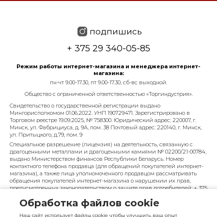
подпишись
+ 375 29 340-05-85
Режим работы интернет-магазина и менеджера интернет-
магазина:
пн-чт 9.00-17.30, пт 9.00-17.30, сб-вс выходной.
Общество с ограниченной ответственностью «Торгиндустрия».
Свидетельство о государственной регистрации выдано
Мингорисполкомом 01.06.2022. УНП 190729471. Зарегистрировано в
Торговом реестре 19.09.2025, № 758300. Юридический адрес: 220007, г.
Минск, ул. Фабрициуса, д. 9А, пом. 38 Почтовый адрес: 220140, г. Минск,
ул. Притыцкого, д.79, пом. 9
Специальное разрешение (лицензия) на деятельность, связанную с
драгоценными металлами и драгоценными камнями № 02200/21-00784,
выдано Министерством финансов Республики Беларусь. Номер
контактного телефона продавца (для обращений покупателей интернет-
магазина), а также лица уполномоченного продавцом рассматривать
обращения покупателей интернет-магазина о нарушении их прав,
предусмотренных законодательством о защите прав потребителей: + 375
29 340-05-85, info@diarossa.by. Номера контактных телефонов работников
Обработка файлов cookie
управления по работе с обращениями граждан и юридических лиц
Минского городского исполнительного комитета, администрация
Наш сайт использует файлы cookie чтобы улучшить ваш опыт
Московского района г. Минска: +375 (17) 368-80-49.