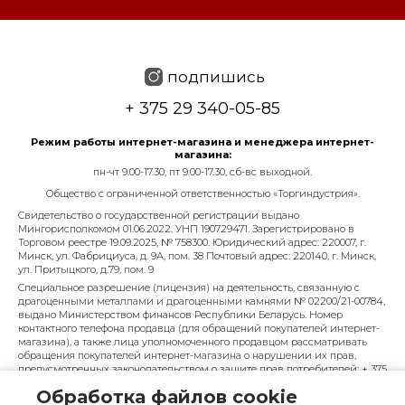
подпишись
+ 375 29 340-05-85
Режим работы интернет-магазина и менеджера интернет-
магазина:
пн-чт 9.00-17.30, пт 9.00-17.30, сб-вс выходной.
Общество с ограниченной ответственностью «Торгиндустрия».
Свидетельство о государственной регистрации выдано
Мингорисполкомом 01.06.2022. УНП 190729471. Зарегистрировано в
Торговом реестре 19.09.2025, № 758300. Юридический адрес: 220007, г.
Минск, ул. Фабрициуса, д. 9А, пом. 38 Почтовый адрес: 220140, г. Минск,
ул. Притыцкого, д.79, пом. 9
Специальное разрешение (лицензия) на деятельность, связанную с
драгоценными металлами и драгоценными камнями № 02200/21-00784,
выдано Министерством финансов Республики Беларусь. Номер
контактного телефона продавца (для обращений покупателей интернет-
магазина), а также лица уполномоченного продавцом рассматривать
обращения покупателей интернет-магазина о нарушении их прав,
предусмотренных законодательством о защите прав потребителей: + 375
29 340-05-85, info@diarossa.by. Номера контактных телефонов работников
Обработка файлов cookie
управления по работе с обращениями граждан и юридических лиц