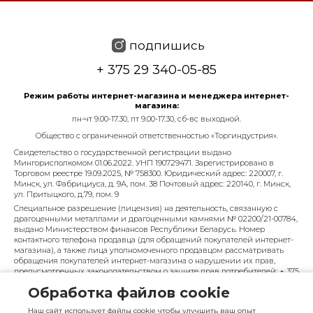
подпишись
+ 375 29 340-05-85
Режим работы интернет-магазина и менеджера интернет-
магазина:
пн-чт 9.00-17.30, пт 9.00-17.30, сб-вс выходной.
Общество с ограниченной ответственностью «Торгиндустрия».
Свидетельство о государственной регистрации выдано
Мингорисполкомом 01.06.2022. УНП 190729471. Зарегистрировано в
Торговом реестре 19.09.2025, № 758300. Юридический адрес: 220007, г.
Минск, ул. Фабрициуса, д. 9А, пом. 38 Почтовый адрес: 220140, г. Минск,
ул. Притыцкого, д.79, пом. 9
Специальное разрешение (лицензия) на деятельность, связанную с
драгоценными металлами и драгоценными камнями № 02200/21-00784,
выдано Министерством финансов Республики Беларусь. Номер
контактного телефона продавца (для обращений покупателей интернет-
магазина), а также лица уполномоченного продавцом рассматривать
обращения покупателей интернет-магазина о нарушении их прав,
предусмотренных законодательством о защите прав потребителей: + 375
29 340-05-85, info@diarossa.by. Номера контактных телефонов работников
Обработка файлов cookie
управления по работе с обращениями граждан и юридических лиц
Минского городского исполнительного комитета, администрация
Наш сайт использует файлы cookie чтобы улучшить ваш опыт
Московского района г. Минска: +375 (17) 368-80-49.